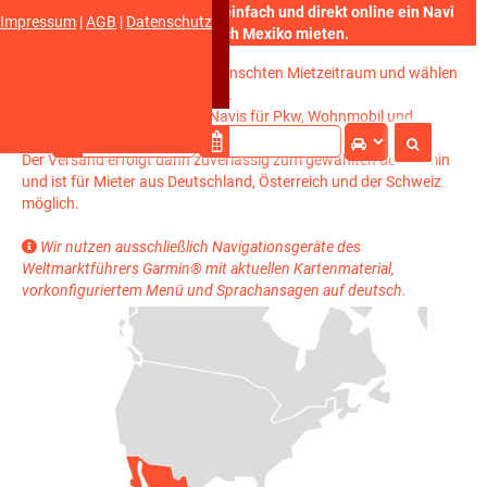
Hier können Sie einfach und direkt online ein Navi
Impressum
|
AGB
|
Datenschutz
für Ihre Reise nach Mexiko mieten.
Bitte tragen Sie oben den gewünschten Mietzeitraum und wählen
die Art des Navigationsgerätes.
Sie können bei uns spezielle Navis für Pkw, Wohnmobil und
Motorrad für Ihren Mexiko-Urlaub mieten.
Der Versand erfolgt dann zuverlässig zum gewählten der Termin
und ist für Mieter aus Deutschland, Österreich und der Schweiz
möglich.
Wir nutzen ausschließlich Navigationsgeräte des

Weltmarktführers Garmin® mit aktuellen Kartenmaterial,
vorkonfiguriertem Menü und Sprachansagen auf deutsch.