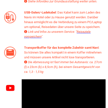
Siehe Infovideo zur Grundausstattung weiter unten.

USB-Daten/-Ladekabel
: Das Kabel kann zum Laden des
Navis im Hotel oder zu Hause genutzt werden. Darüber
hinaus ermöglicht es die Verbindung zu einem PC/Laptop
um optional, Reisedaten über unsere Seite zu speichern.
Link und Infos zu unserem Service: "
Reiseziele

vorspeichern
".
Transportkoffer für das komplette Zubehör samt Navi
:
So können Sie alles kompakt in einem Koffer mitnehmen
und müssen unsere Artikel nicht lose transportieren.
Die Abmessung ist fast immer bei Autonavis: ca. 27cm

(l) x 23cm (b) x 8,5cm (h), bei einem Gesamtgewicht von
ca. 1,3 - 1,5 kg